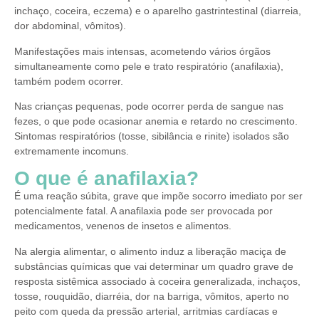
inchaço, coceira, eczema) e o aparelho gastrintestinal (diarreia,
dor abdominal, vômitos).
Manifestações mais intensas, acometendo vários órgãos
simultaneamente como pele e trato respiratório (anafilaxia),
também podem ocorrer.
Nas crianças pequenas, pode ocorrer perda de sangue nas
fezes, o que pode ocasionar anemia e retardo no crescimento.
Sintomas respiratórios (tosse, sibilância e rinite) isolados são
extremamente incomuns.
O que é anafilaxia?
É uma reação súbita, grave que impõe socorro imediato por ser
potencialmente fatal. A anafilaxia pode ser provocada por
medicamentos, venenos de insetos e alimentos.
Na alergia alimentar, o alimento induz a liberação maciça de
substâncias químicas que vai determinar um quadro grave de
resposta sistêmica associado à coceira generalizada, inchaços,
tosse, rouquidão, diarréia, dor na barriga, vômitos, aperto no
peito com queda da pressão arterial, arritmias cardíacas e